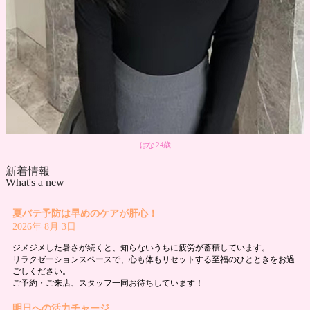
はな 24歳
新着情報
What's a new
夏バテ予防は早めのケアが肝心！
2026年 8月 3日
ジメジメした暑さが続くと、知らないうちに疲労が蓄積しています。
リラクゼーションスペースで、心も体もリセットする至福のひとときをお過
ごしください。
ご予約・ご来店、スタッフ一同お待ちしています！
明日への活力チャージ