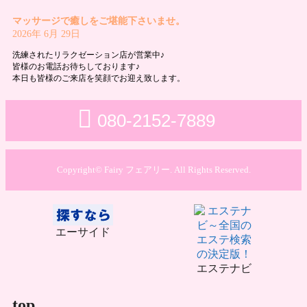
マッサージで癒しをご堪能下さいませ。
2026年 6月 29日
洗練されたリラクゼーション店が営業中♪
皆様のお電話お待ちしております♪
本日も皆様のご来店を笑顔でお迎え致します。
080-2152-7889
Copyright© Fairy フェアリー. All Rights Reserved.
エーサイド
エステナビ
top