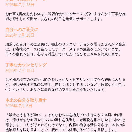
2026年 7月 28日
お仕事で酷使したお体を、当店自慢のマッサージで労いませんか？丁寧な施
術と癒やしの空間が、あなたの明日を元気にサポートします。
自分へのご褒美に
2026年 7月 20日
頑張った自分へのご褒美に、極上のリラクゼーションを贈りませんか？当店
は、お客様のニーズに合わせたオーダーメイドの施術を心がけています。
日々の疲れを忘れ、心から満足していただけるひとときをお約束します。
丁寧なカウンセリング
2026年 7月 13日
お客様の現在の体調やお悩みをしっかりとヒアリングしてから施術に入りま
す。押しが強すぎるのは苦手、優しくほぐしてほしいなど、遠慮なくお申し
付けください。あなたに最適な施術プランをご提案いたします。
本来の自分を取り戻す
2026年 7月 6日
「最近どうも体が重い…」そんなお悩みを抱えていませんか？当店の施術
は、滞りがちな血液やリンパの流れを促進し、老廃物を排出しやすい体へと
導きます。コリがほぐれるだけでなく、内臓の働きも活性化させ、本来の自
然治癒力を取り戻すことで、疲れにくい健康な体づくりを目指します。